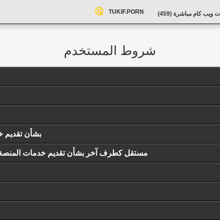
TUKIF.PORN
ت ويب كام مباشرة (
459
)
شروط المستخدم
اتفاقية بين ACW والمؤدي المستقل (er
اتفاقية بين SNV وACW NV كطرف أول وPerformer مستقل كطرف آخر بشأن تقديم خدمات ا