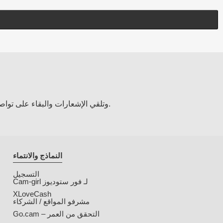
امسح رمز QR باستخدام هاتفك المحمول لتثبيت تطبيق Tukif، وتلقي الإشعارات والبقاء على تواصل مع العارضين المفضلين لديك.
النماذج والانتماء
التسجيل
Cam-girl لـ فور ستوديوز
XLoveCash
مشرفو المواقع / الشركاء
Go.cam – التحقق من العمر