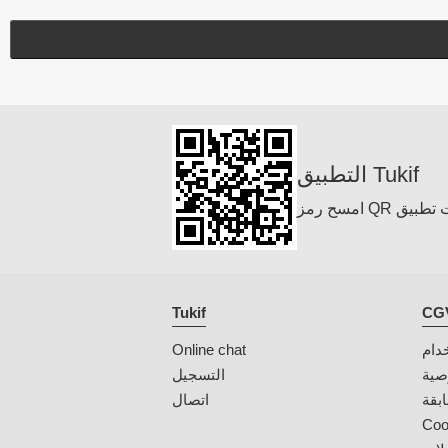
التطبيق Tukif
Tukif
دام
Online chat
صية
التسجيل
بقة
اتصال
Coo