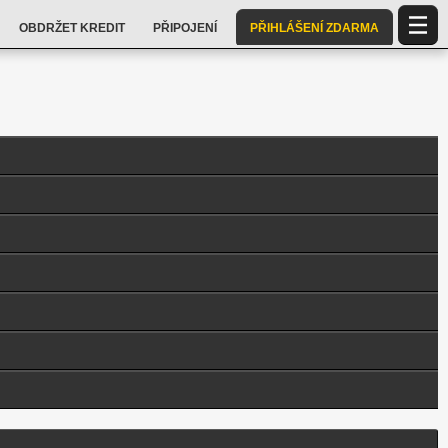
OBDRŽET KREDIT
PŘIPOJENÍ
PŘIHLÁŠENÍ ZDARMA