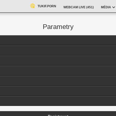
TUKIF.PORN
WEBCAM LIVE (
451
)
MÉDIA
Parametry