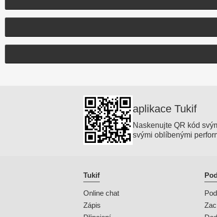
aplikace Tukif
Naskenujte QR kód svým m
svými oblíbenými perfor
Tukif
Pod
Online chat
Pod
Zápis
Zac