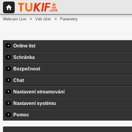
Webcam Live
Váš účet
Parametry
+
Online list
+
Schránka
+
Bezpečnost
+
Chat
+
Nastavení streamování
+
Nastavení systému
+
Pomoc