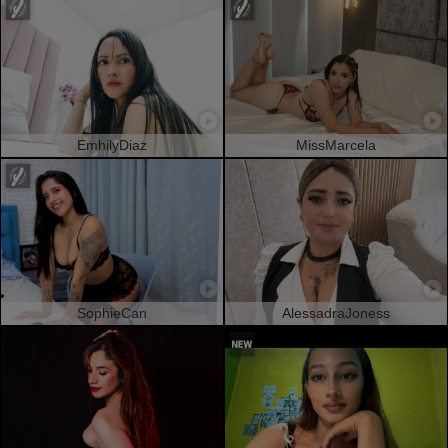
EmhilyDiaz
MissMarcela
SophieCan
AlessadraJoness