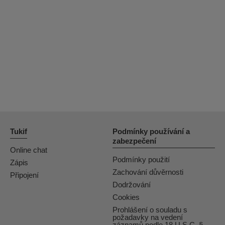
OrianaLaFrancaise
Rodalinda
Euphorias
Tukif
Podmínky používání a
zabezpečení
Online chat
Podmínky použití
Zápis
Zachování důvěrnosti
Připojení
Dodržování
Cookies
Prohlášení o souladu s
požadavky na vedení
záznamů podle 18 U.S.C. §