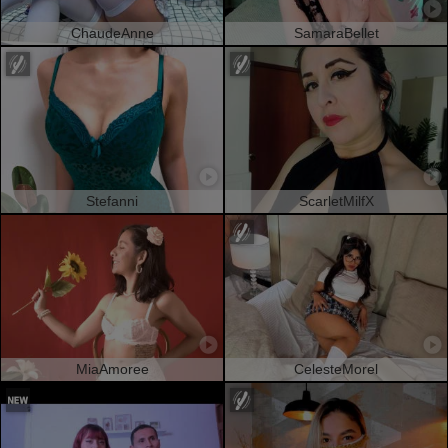
ChaudeAnne
SamaraBellet
Stefanni
ScarletMilfX
MiaAmoree
CelesteMorel