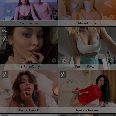
SammyEla
AlanaCuttie
IceBabeDolly
SandraSwweet
LenaBranch
AnissiaTeaser