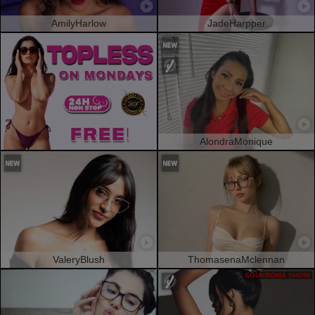
AmilyHarlow
JadeHarpper
AlondraMonique
ValeryBlush
ThomasenaMclennan
SOUKROMÁ SHOW