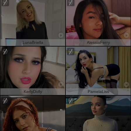
LunaBriella
AlessiaFerry
KerlyDolly
PamelaLiss