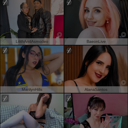
LilithAndAsmodeo
BaeonLive
MarilynHills
AlanaSantos