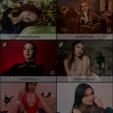
MarleneDavies
DianeOasis
LucyGrace
VioletaStone