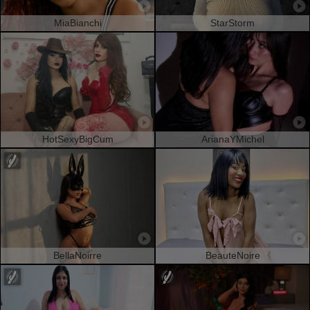
MiaBianchi
StarStorm
HotSexyBigCum
ArianaYMichel
BellaNoirre
BeauteNoire