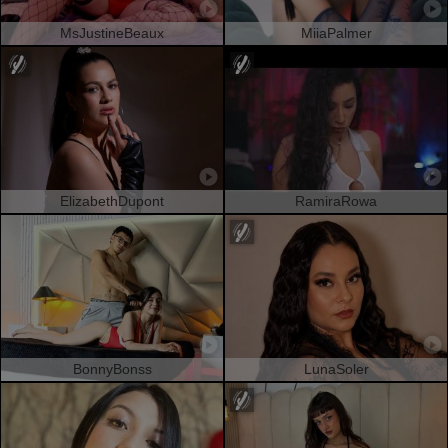
MsJustineBeaux
MiiaPalmer
ElizabethDupont
RamiraRowa
BonnyBonss
LunaSoler