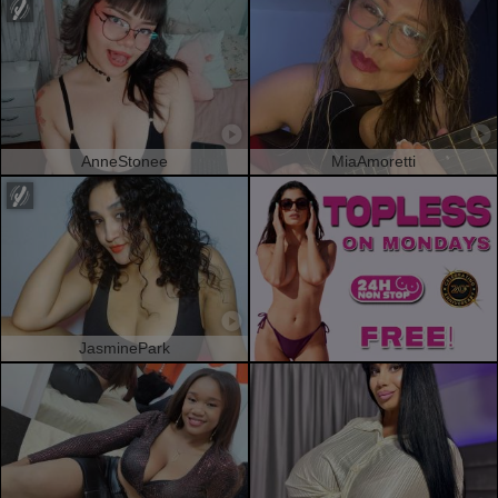
AnneStonee
MiaAmoretti
JasminePark