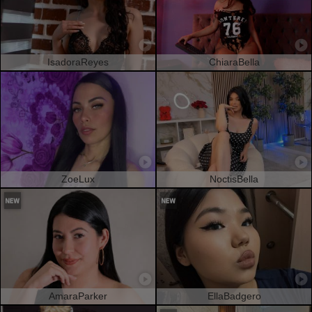
IsadoraReyes
ChiaraBella
ZoeLux
NoctisBella
AmaraParker
EllaBadgero