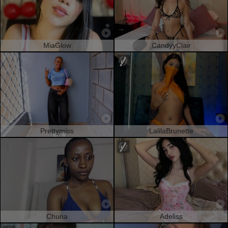
MiaGlow
CandyyClair
Prettymiss
LalilaBrunette
Chuna
Adeliss