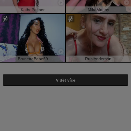
KathePalmer
MikaMoony
BrunetteBabe69
RubiAnderson
Vidět více