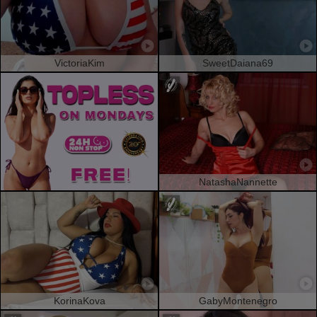
VictoriaKim
SweetDaiana69
NatashaNannette
KorinaKova
GabyMontenegro