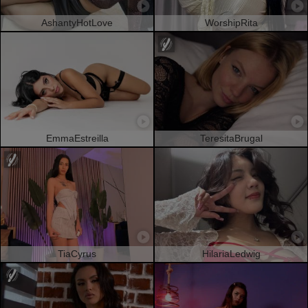
AshantyHotLove
WorshipRita
EmmaEstreilla
TeresitaBrugal
TiaCyrus
HilariaLedwig