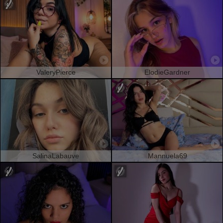
ValeryPierce
ElodieGardner
SalinaLabauve
Mannuela69