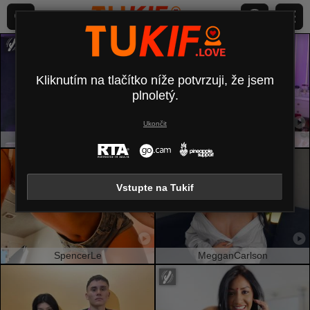
Kliknutím na tlačítko níže potvrzuji, že jsem
plnoletý.
Ukončit
AmirraLovely
Jenniferwild69
Vstupte na Tukif
SpencerLe
MegganCarlson