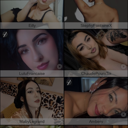
Eilly
StephyFontaineX
LuluFrancaise
ChaudePourxToi
MabyLegrand
Amberv