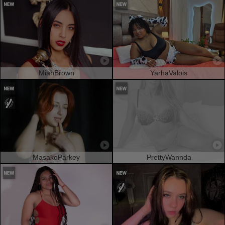
MiahBrown
YarhaValois
MasakoParkey
PrettyWannda