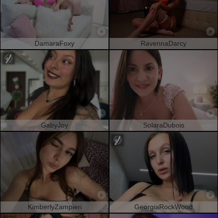
DamaraFoxy
RavennaDarcy
GabyJoy
SolaraDubois
KimberlyZampieri
GeorgiaRockWood