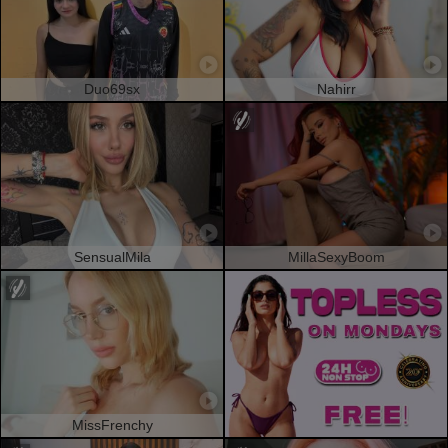
Duo69sx
Nahirr
SensualMila
MillaSexyBoom
MissFrenchy