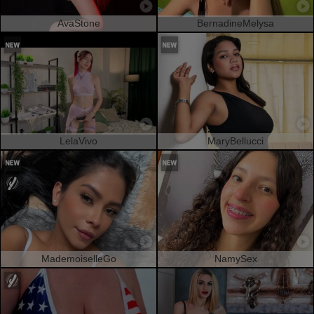
AvaStone
BernadineMelysa
LelaVivo
MaryBellucci
MademoiselleGo
NamySex