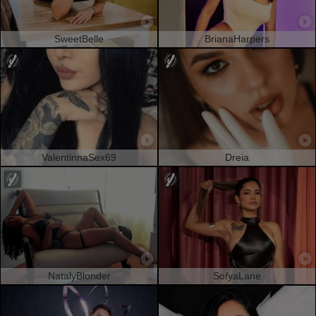
SweetBelle
BrianaHarpers
ValentinnaSex69
Dreia
NatalyBlonder
SofyaLane