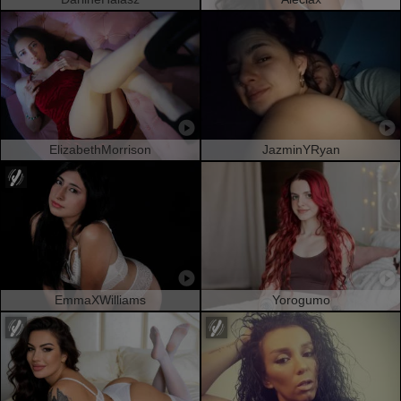
ElizabethMorrison
JazminYRyan
EmmaXWilliams
Yorogumo