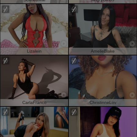
Lizalein
AmelieBlake
CarlaFranco
ChristinneLov