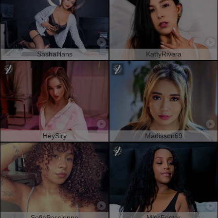
SashaHans
KattyRivera
HeySiry
Madisson69
SofiaPassionne
MissFoster