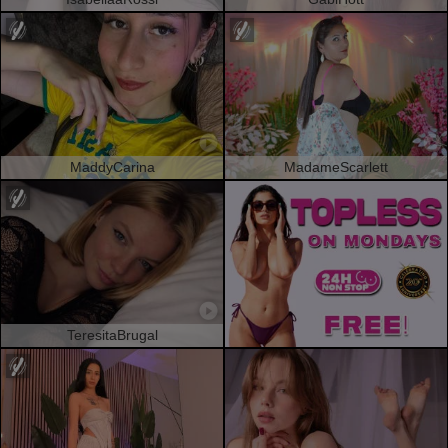
MaddyCarina
MadameScarlett
TeresitaBrugal