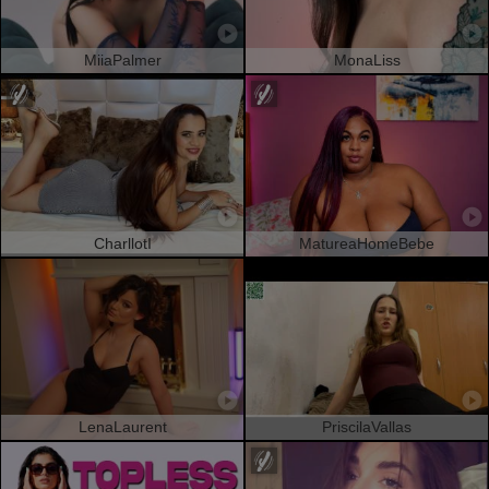
MiiaPalmer
MonaLiss
CharllotI
MatureaHomeBebe
LenaLaurent
PriscilaVallas