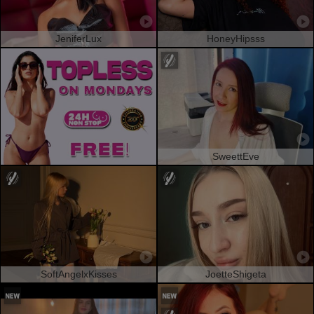
JeniferLux
HoneyHipsss
SweettEve
SoftAngelxKisses
JoetteShigeta