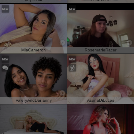
MiaCameron
RosemarieRacer
ValeryAndDarianny
AsunaDiLucas