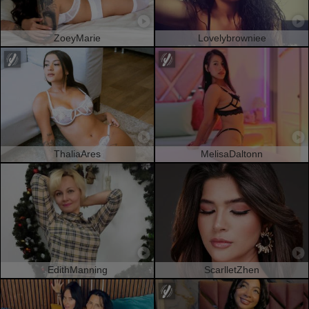
ZoeyMarie
Lovelybrowniee
ThaliaAres
MelisaDaltonn
EdithManning
ScarlletZhen