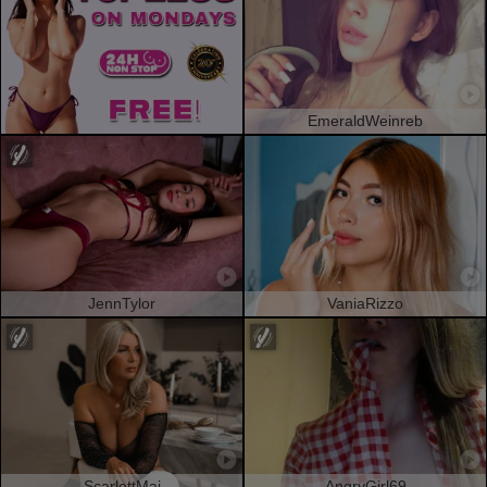
EmeraldWeinreb
JennTylor
VaniaRizzo
ScarlettMai
AngryGirl69