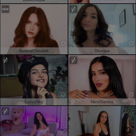
BettinaChwalek
Dionisia
LucyySky
NicolSantos