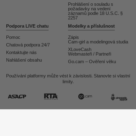
Prohlášení o souladu s
požadavky na vedení
záznamů podle 18 U.S.C. §
2257
Podpora LIVE chatu
Modelky a příslušnost
Pomoc
Zápis
Cam-girl a modelingová studia
Chatová podpora 24/7
XLoveCash
Kontaktujte nás
Webmasteři / Partneři
Nahlášení obsahu
Go.cam – Ověření věku
Používání platformy může vést k závislosti. Stanovte si vlastní
limity.
Koncepce & realizace General Platform services
/ E-Wallet services
© 2026
Tukif