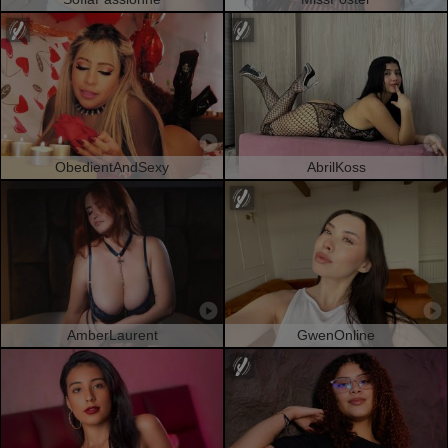
ObedientAndSexy
AbrilKoss
AmberLaurent
GwenOnline