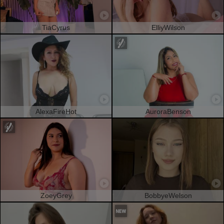
TiaCyrus
ElliyWilson
AlexaFireHot
AuroraBenson
ZoeyGrey
BobbyeWelson