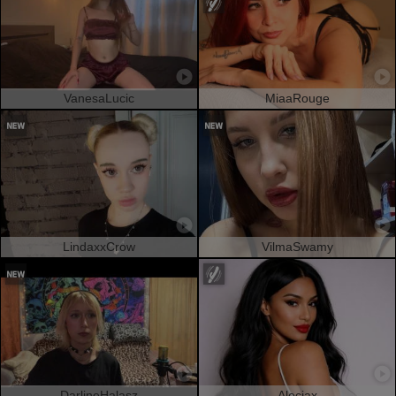
VanesaLucic
MiaaRouge
LindaxxCrow
VilmaSwamy
DarlineHalasz
Aleciax