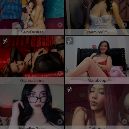
SexyDesires
DreamingOfU
GiannaJohns
MaraLoop
IsabellaaRossi
GabiHott