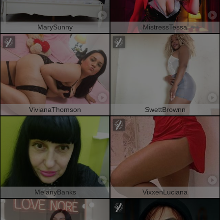
MarySunny
MistressTessa
VivianaThomson
SwettBrownn
MelanyBanks
VixxenLuciana