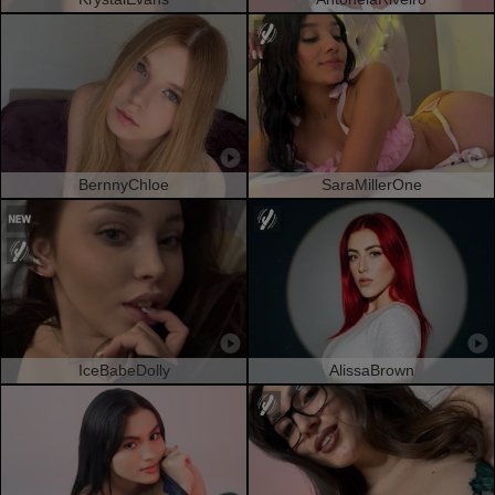
BernnyChloe
SaraMillerOne
IceBabeDolly
AlissaBrown