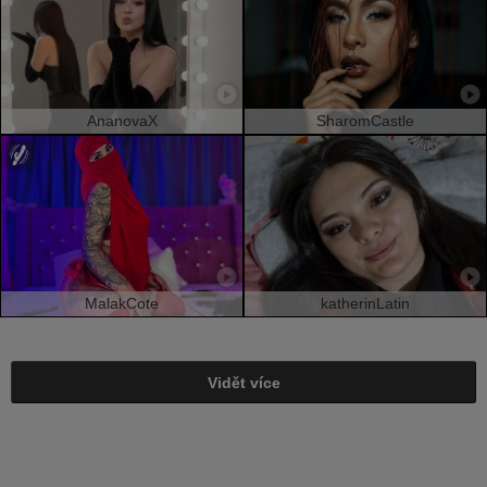
AnanovaX
SharomCastle
MalakCote
katherinLatin
Vidět více