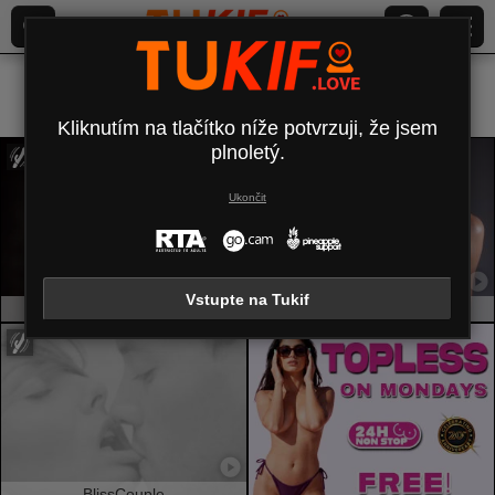
Všechno (
628
)
Vyholená
×
Kliknutím na tlačítko níže potvrzuji, že jsem
plnoletý.
Ukončit
Vstupte na Tukif
SaritaVelez
Drikka
BlissCouple