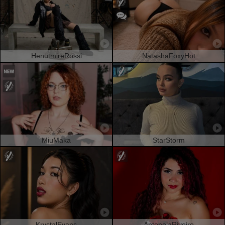
HenutmireRossi
NatashaFoxyHot
MiuMaka
StarStorm
KrystalEvans
AntonelaRiveiro