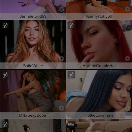
Jenniferwild69
AmmyHotty69
SofieWhite
HornnyCoupleHot
MillaSexyBoom
HottieLoveTime