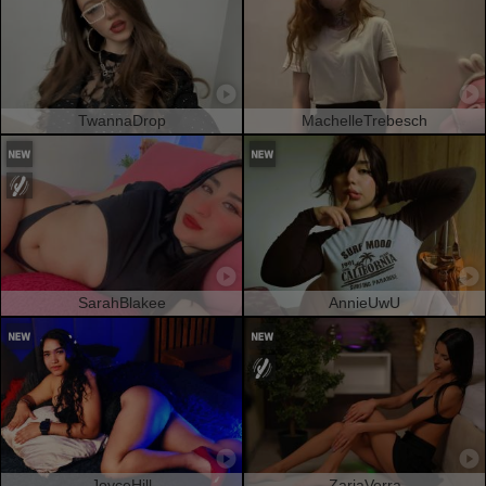
TwannaDrop
MachelleTrebesch
SarahBlakee
AnnieUwU
JoyceHill
ZariaVerra