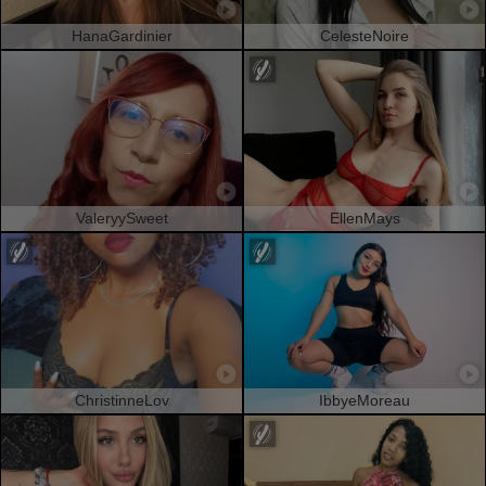
HanaGardinier
CelesteNoire
ValeryySweet
EllenMays
ChristinneLov
IbbyeMoreau