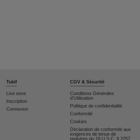
OrianaLaFrancaise
Rodalinda
Euphorias
Tukif
CGV & Sécurité
Live sexe
Conditions Générales
d'Utilisation
Inscription
Politique de confidentialité
Connexion
Conformité
Cookies
Déclaration de conformité aux
exigences de tenue de
registres du 18 U.S.C. § 2257