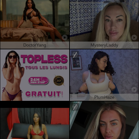
DoctorYang
MysteryLaddy
PlumHaze