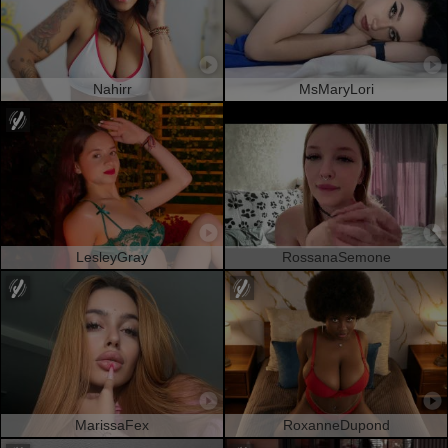
Nahirr
MsMaryLori
LesleyGray
RossanaSemone
MarissaFex
RoxanneDupond