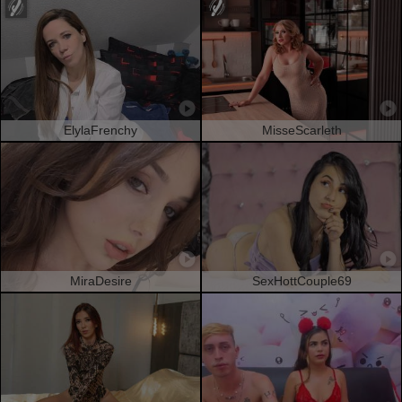
ElylaFrenchy
MisseScarleth
MiraDesire
SexHottCouple69