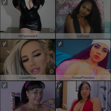
SiPassioneX
LeCorp
LisaaKiraa
LinaaPrincess