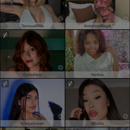
SensualMila
AntonniaMagik
EmilyKlein
Nerina
AlyssaGreen
AizaXo