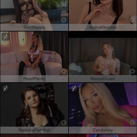
SwetHunny
AnitraKlemme
PearlPlenty
MaryaGruen
NakishaPanchal
CandyIvvy