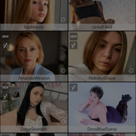
IldaMarcin
UnfulFilled
AmandaWesson
NobukoGraue
DonaSeanger
DoraBlueEyess