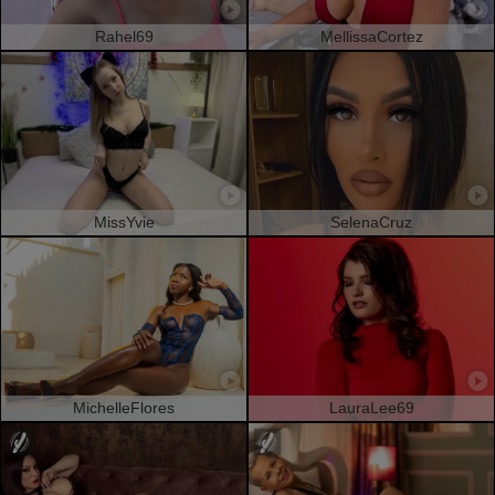
Rahel69
MellissaCortez
MissYvie
SelenaCruz
MichelleFlores
LauraLee69