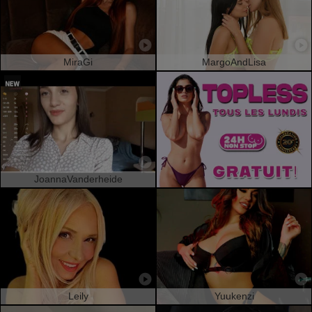
MiraGi
MargoAndLisa
JoannaVanderheide
Leily
Yuukenzi