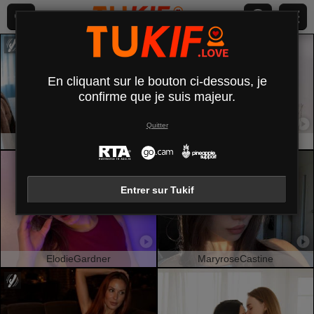
En cliquant sur le bouton ci-dessous, je
confirme que je suis majeur.
Quitter
SweetBelle
AmmyFrancaise
Entrer sur Tukif
ElodieGardner
MaryroseCastine