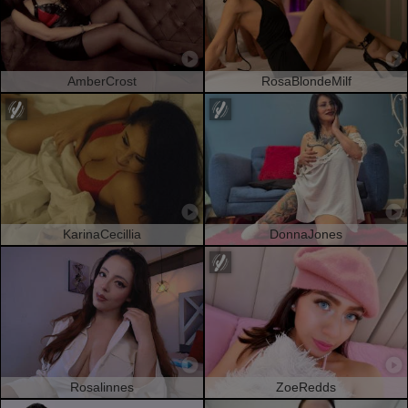
AmberCrost
RosaBlondeMilf
KarinaCecillia
DonnaJones
Rosalinnes
ZoeRedds