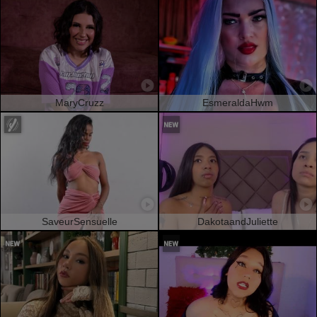
MaryCruzz
EsmeraldaHwm
SaveurSensuelle
DakotaandJuliette