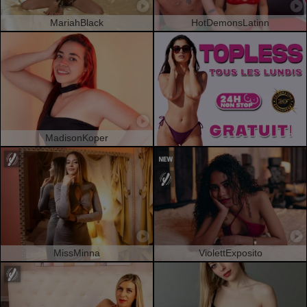
MariahBlack
HotDemonsLatinn
MadisonKoper
MissMinna
ViolettExposito