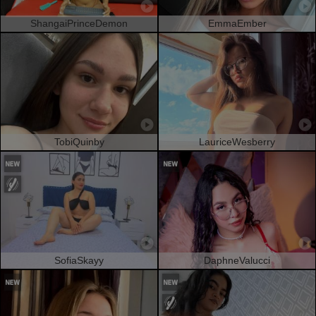
ShangaiPrinceDemon
EmmaEmber
TobiQuinby
LauriceWesberry
SofiaSkayy
DaphneValucci