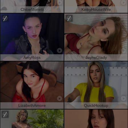
ChloeMoretti
KinkyHouseWife
AmyRoss
JayneGlady
LizabethAmore
QuickHookup