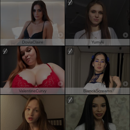
DoviaClaire
YumiAi
ValentineCurvy
BiancaScreams