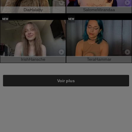
DiaHalaby
SalomeMirandaa
IrishHansche
TeraHammar
Voir plus