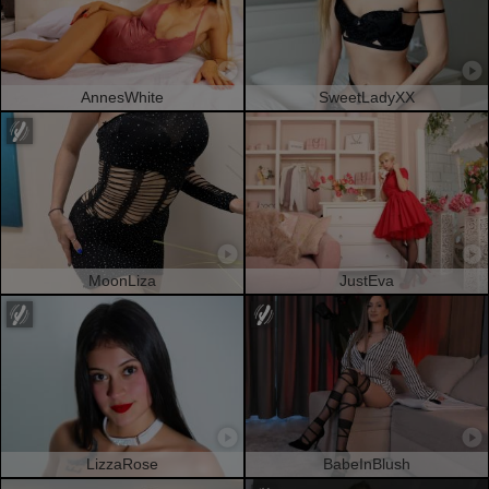
AnnesWhite
SweetLadyXX
MoonLiza
JustEva
LizzaRose
BabeInBlush