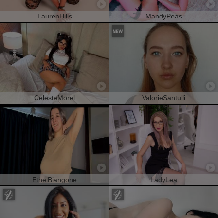
LaurenHills
MandyPeas
CelesteMorel
ValorieSantulli
EthelBiangone
LadyLea