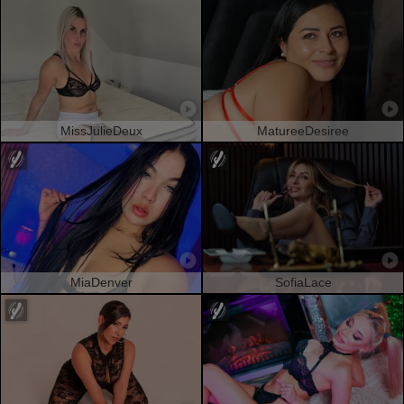
MissJulieDeux
MatureeDesiree
MiaDenver
SofiaLace