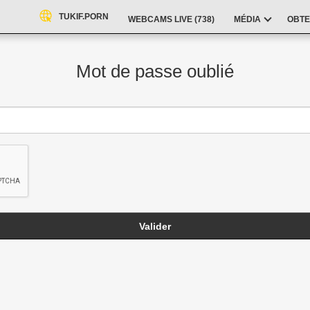
TUKIF.PORN
WEBCAMS LIVE (
738
)
MÉDIA
OBTE
Mot de passe oublié
Valider