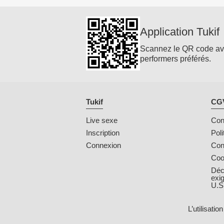
Application Tukif
Scannez le QR code avec 
performers préférés.
Tukif
CGV
Live sexe
Cond
Inscription
Poli
Connexion
Con
Coo
Déc
exi
U.S
L’utilisati