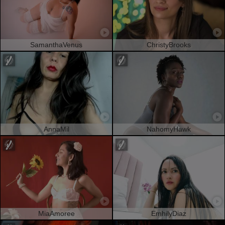
SamanthaVenus
ChristyBrooks
AnnaMil
NahomyHawk
MiaAmoree
EmhilyDiaz