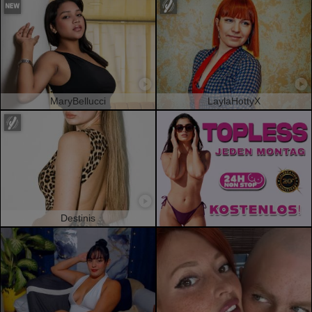
MaryBellucci
LaylaHottyX
Destinis