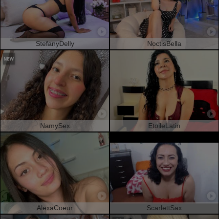
StefanyDelly
NoctisBella
NamySex
EtoileLatin
AlexaCoeur
ScarlettSax