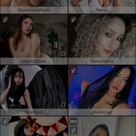
MademoiselleGo
Nahirr
VioletaStone
ElenaSaenz
VickMoon
MiaDenver