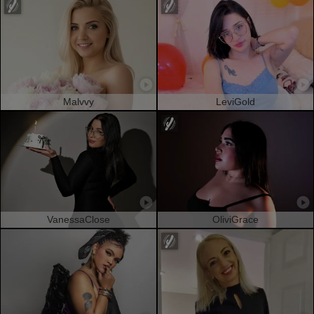
Malvvy
LeviGold
VanessaClose
OliviGrace