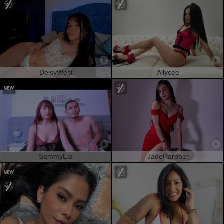
DeisyWest
Allycee
SammyEla
JadeHarpper