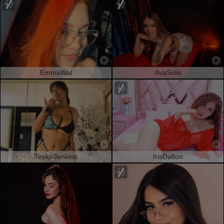
EmmaWat
AvaSolis
TeylorJenkins
IrisDalton