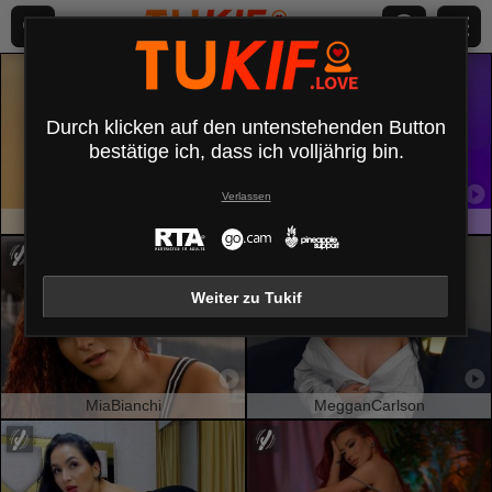
Durch klicken auf den untenstehenden Button
bestätige ich, dass ich volljährig bin.
Verlassen
Duo69sx
IrisBlair
Weiter zu Tukif
MiaBianchi
MegganCarlson