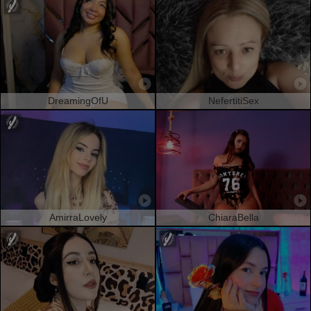
DreamingOfU
NefertitiSex
AmirraLovely
ChiaraBella