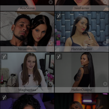
AvaStone
IsisFerrer
NinaetRicco
HannaHarper
Maghentaa
HellenOwenz