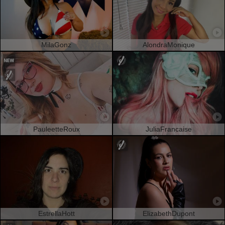
MilaGonz
AlondraMonique
PauleetteRoux
JuliaFrancaise
EstrellaHott
ElizabethDupont