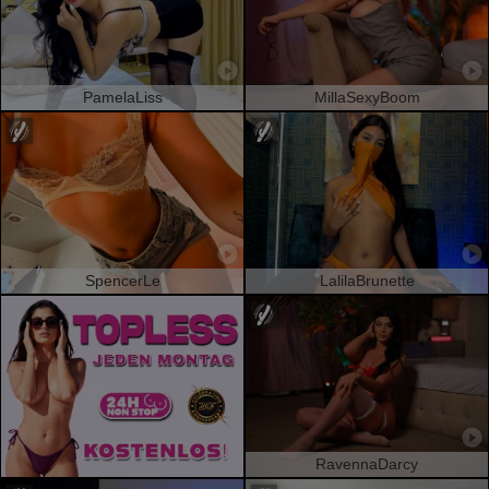
PamelaLiss
MillaSexyBoom
SpencerLe
LalilaBrunette
RavennaDarcy