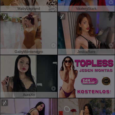
MabyLegrand
VaaleryStark
GabyMontenegro
JesicaRare
AuraXo