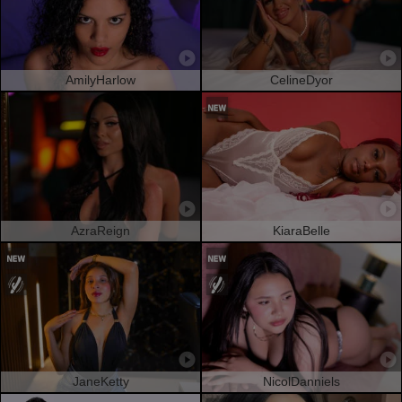
AmilyHarlow
CelineDyor
AzraReign
KiaraBelle
JaneKetty
NicolDanniels