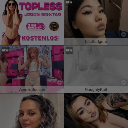
EllaBadgero
AmelieBenson
NaughtyKatt