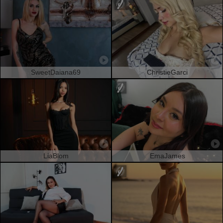
SweetDaiana69
ChristieGarci
LiaBlom
EmaJames