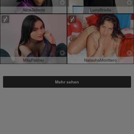
AliceJelanni
LunaBriella
MiiaPalmer
NatashaMonttero
Mehr sehen