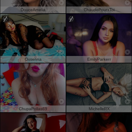
DouceAmelia
ChaudePourxToi
Ossenna
EmilyParkerr
ChupaPollas69
MichelleRX