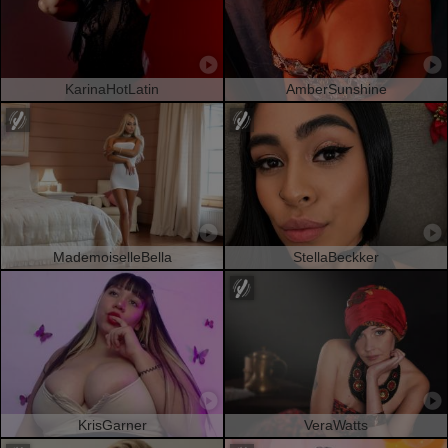
KarinaHotLatin
AmberSunshine
MademoiselleBella
StellaBeckker
KrisGarner
VeraWatts