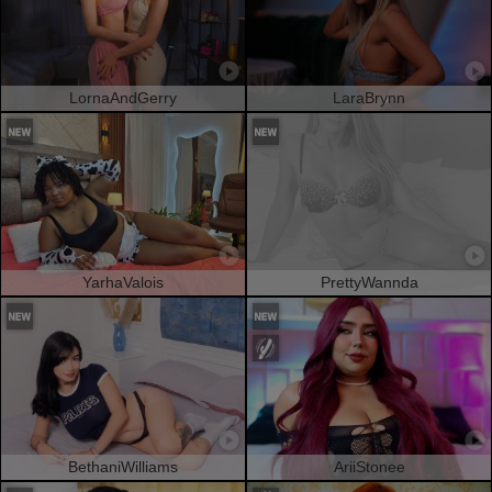
LornaAndGerry
LaraBrynn
YarhaValois
PrettyWannda
BethaniWilliams
AriiStonee