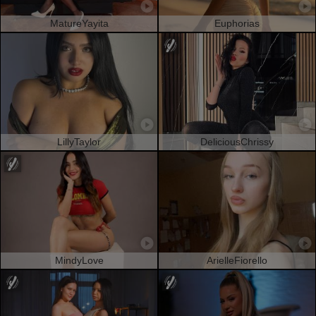
MatureYayita
Euphorias
LillyTaylor
DeliciousChrissy
MindyLove
ArielleFiorello