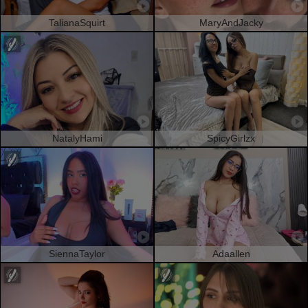
TalianaSquirt
MaryAndJacky
NatalyHami
SpicyGirlzx
SiennaTaylor
Adaallen