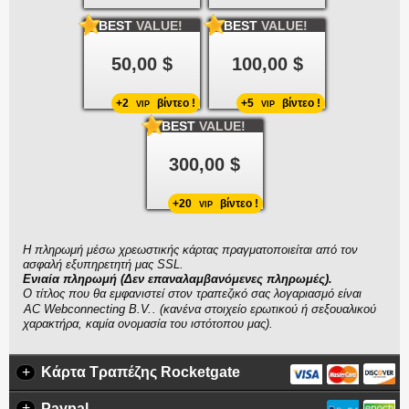
BEST
VALUE!
BEST
VALUE!
50,00 $
100,00 $
+2
βίντεο !
+5
βίντεο !
VIP
VIP
BEST
VALUE!
300,00 $
+20
βίντεο !
VIP
Η πληρωμή μέσω χρεωστικής κάρτας πραγματοποιείται από τον
ασφαλή εξυπηρετητή μας SSL.
Ενιαία πληρωμή (Δεν επαναλαμβανόμενες πληρωμές).
Ο τίτλος που θα εμφανιστεί στον τραπεζικό σας λογαριασμό είναι
. (κανένα στοιχείο ερωτικού ή σεξουαλικού
χαρακτήρα, καμία ονομασία του ιστότοπου μας).
+
Κάρτα Τραπέζης Rocketgate
+
Paypal