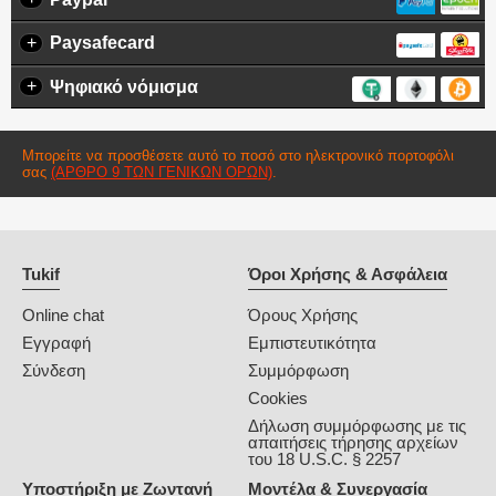
+
Paysafecard
+
Ψηφιακό νόμισμα
Μπορείτε να προσθέσετε αυτό το ποσό στο ηλεκτρονικό πορτοφόλι
σας
(ΆΡΘΡΟ 9 ΤΩΝ ΓΕΝΙΚΏΝ ΌΡΩΝ)
.
Tukif
Όροι Χρήσης & Ασφάλεια
Online chat
Όρους Χρήσης
Εγγραφή
Εμπιστευτικότητα
Σύνδεση
Συμμόρφωση
Cookies
Δήλωση συμμόρφωσης με τις
απαιτήσεις τήρησης αρχείων
του 18 U.S.C. § 2257
Υποστήριξη με Ζωντανή
Μοντέλα & Συνεργασία