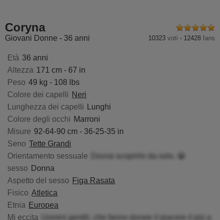
laYanek
SensualCrissa
IrickaKicka
ViciBl
Coryna
Giovani Donne - 36 anni
10323
voti
-
12428
fans
Età
36 anni
Altezza
171 cm - 67 in
Peso
49 kg - 108 lbs
Colore dei capelli
Neri
Lunghezza dei capelli
Lunghi
Colore degli occhi
Marroni
Misure
92-64-90 cm - 36-25-35 in
Seno
Tette Grandi
Orientamento sessuale
Dovrai scoprirlo da solo. 😀
sesso
Donna
Aspetto del sesso
Figa Rasata
Fisico
Atletica
Etnia
Europea
Mi eccita
Uomini gentili, che fanno durare il piacere il più a