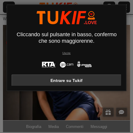
Webcam Live
Giovani Donne
Coryna
Coryna
Cliccando sul pulsante in basso, confermo
che sono maggiorenne.
Disconnesso
Uscire
Entrare su Tukif
Biografia
Media
Commenti
Messaggi