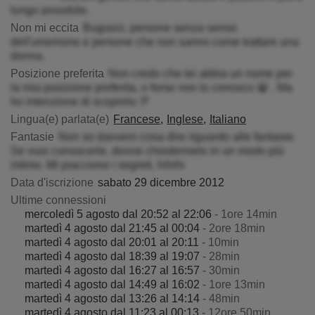
lungo possibile.
Non mi eccita
Bugiarzi, persone senza senso
dell'umorismo e persone che non sanno come trattare una
donna.
Posizione preferita
Non credo che lei abbia un nome per
la mia posizione preferita, o forse non lo conosco 😀 . Ma
ho intenzione di scoprirlo: P
Lingua(e) parlata(e)
Francese
Inglese
Italiano
Fantasie
Non so davvero cosa dire riguardo alle fantasie.
Se vuoi conoscerle, dovrai chiedermelo in un modo più
intimo. Mi piacciono i segreti, hihihi
Data d'iscrizione
sabato 29 dicembre 2012
Ultime connessioni
mercoledì 5 agosto dal 20:52 al 22:06
- 1ore 14min
martedì 4 agosto dal 21:45 al 00:04
- 2ore 18min
martedì 4 agosto dal 20:01 al 20:11
- 10min
martedì 4 agosto dal 18:39 al 19:07
- 28min
martedì 4 agosto dal 16:27 al 16:57
- 30min
martedì 4 agosto dal 14:49 al 16:02
- 1ore 13min
martedì 4 agosto dal 13:26 al 14:14
- 48min
martedì 4 agosto dal 11:23 al 00:13
- 12ore 50min