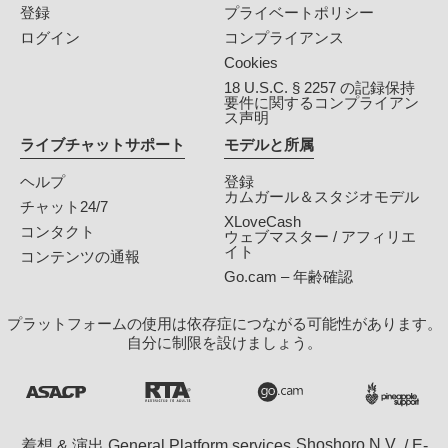
登録
プライベートポリシー
ログイン
コンプライアンス
Cookies
18 U.S.C. § 2257 の記録保持
要件に関するコンプライアン
ス声明
ライブチャットサポート
モデルと所属
ヘルプ
登録
カムガール＆スタジオモデル
チャット24/7
XLoveCash
コンタクト
ウェブマスター / アフィリエ
イト
コンテンツの通報
Go.cam – 年齢確認
プラットフォームの使用は依存症につながる可能性があります。
自分に制限を設けましょう。
着想 & 演出 General Platform services
/ E-