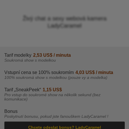
Živý chat a sexy webová kamera
LadyCaramel
Tarif modelky
2,53 US$ / minuta
Soukromá show s modelkou
Vstupní cena se 100% soukromím
4,03 US$ / minuta
100% soukromá show s modelkou (pouze vy a modelka)
Tarif „SneakPeek“
1,15 US$
Pro vstup do soukromé show na několik sekund (bez
komunikace)
Bonus
Poskytnutí bonusu, pokud jste fanouškem LadyCaramel !
Chcete odeslat bonus? LadyCaramel