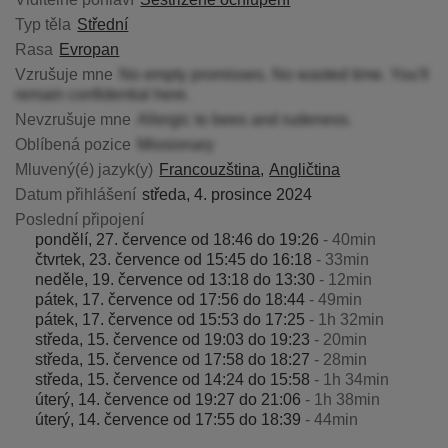
Typ těla
Střední
Rasa
Evropan
Vzrušuje mne
No empty promisses. No wasted time. You'll
remain confidential here.
Nevzrušuje mne
Allergic to bees and rudeness.
Oblíbená pozice
Missionary
Mluvený(é) jazyk(y)
Francouzština
Angličtina
Datum přihlášení
středa, 4. prosince 2024
Poslední připojení
pondělí, 27. července od 18:46 do 19:26
- 40min
čtvrtek, 23. července od 15:45 do 16:18
- 33min
neděle, 19. července od 13:18 do 13:30
- 12min
pátek, 17. července od 17:56 do 18:44
- 49min
pátek, 17. července od 15:53 do 17:25
- 1h 32min
středa, 15. července od 19:03 do 19:23
- 20min
středa, 15. července od 17:58 do 18:27
- 28min
středa, 15. července od 14:24 do 15:58
- 1h 34min
úterý, 14. července od 19:27 do 21:06
- 1h 38min
úterý, 14. července od 17:55 do 18:39
- 44min