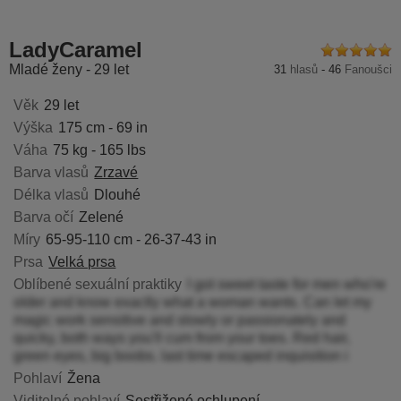
yNymphoxxx
GoldySquirt
AamyBeatrice
JessSpe
LadyCaramel
Mladé ženy - 29 let
31
hlasů
-
46
Fanoušci
Věk
29 let
Výška
175 cm - 69 in
Váha
75 kg - 165 lbs
Barva vlasů
Zrzavé
Délka vlasů
Dlouhé
Barva očí
Zelené
Míry
65-95-110 cm - 26-37-43 in
Prsa
Velká prsa
Oblíbené sexuální praktiky
I got sweet taste for men who're
older and know exactly what a woman wants. Can let my
magic work sensitive and slowly or passionately and
quicky, both ways you'll cum from your toes. Red hair,
green eyes, big boobs. last time escaped inquisition i
Pohlaví
Žena
Viditelné pohlaví
Sestřižené ochlupení