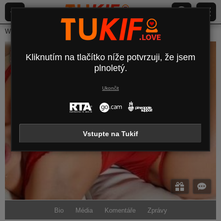
Webcam Live
Mladé ženy
Ladycaramel
LadyCaramel
Kliknutím na tlačítko níže potvrzuji, že jsem
plnoletý.
Odpojeny
Ukončit
Vstupte na Tukif
Bio
Média
Komentáře
Zprávy