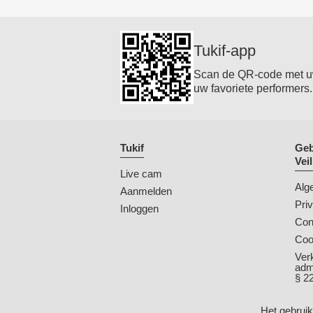
Tukif-app
Scan de QR-code met uw 
uw favoriete performers.
Tukif
Geb
Vei
Live cam
Alg
Aanmelden
Pri
Inloggen
Con
Coo
Ver
adm
§ 2
Het gebruik 