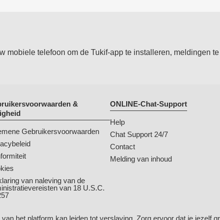
mobiele telefoon om de Tukif-app te installeren, meldingen te 
ruikersvoorwaarden &
ONLINE-Chat-Support
ligheid
Help
emene Gebruikersvoorwaarden
Chat Support 24/7
vacybeleid
Contact
formiteit
Melding van inhoud
kies
klaring van naleving van de
inistratievereisten van 18 U.S.C.
257
van het platform kan leiden tot verslaving. Zorg ervoor dat je jezelf g