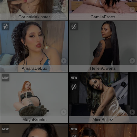
CorinaMakinster
CamilaFroes
AmaraDeLux
HellenOwenz
MayaBrooks
AliceBellez