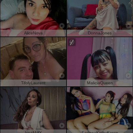
AliceNova
DonnaJones
TifolyLaurent
MaliciaQueen
IssaMilfX
FarianaKathyKaren