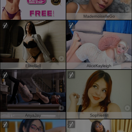
MademoiselleGo
EliseBell
AliceKayleigh
AnyaJay
SophieHill