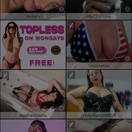
Amberv
AllyCharlotee
VictoriaKim
AgathaVictoria
HollyManziniBBW