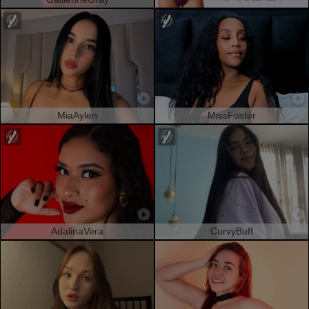
MiaAylen
MissFoster
AdalinaVera
CurvyBuff