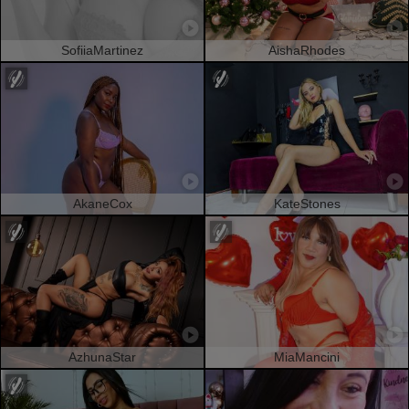
SofiiaMartinez
AishaRhodes
AkaneCox
KateStones
AzhunaStar
MiaMancini