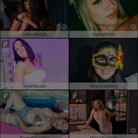
SeleneBrigth
SashaPolet
TarahDustin
RossanaHairy
BrunetteLiaSex
MisseScarleth