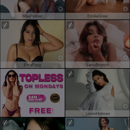
MiiaPalmer
EmiliaGree
EmaFoxy
LenaBranch
LorenHolmes