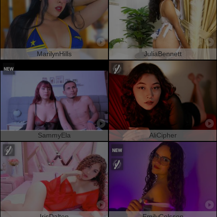
MarilynHills
JuliaBennett
SammyEla
AliCipher
IrisDalton
EmilyColsson