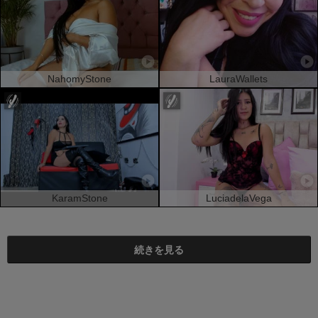
NahomyStone
LauraWallets
KaramStone
LuciadelaVega
続きを見る