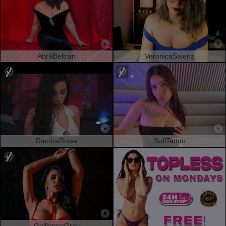
AbriilBeltran
VeronicaSaienz
RamiraRowa
SofiTattoo
GallienneGray