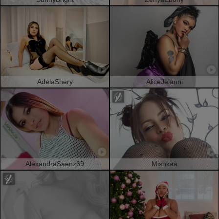
AdelaShery
AliceJelanni
AlexandraSaenz69
Mishkaa