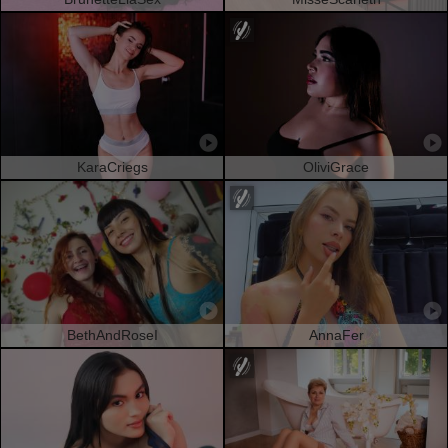
KaraCriegs
OliviGrace
BethAndRoseI
AnnaFer