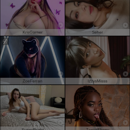
KrisGarner
Seher
ZoeFerran
IzzysMisss
SunnyBright
ZenyaEbony