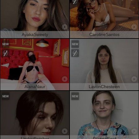
AyakaSweety
CarolineSantos
AlanaNaur
LavonChesteen
LindsySwisher
GiannaEget