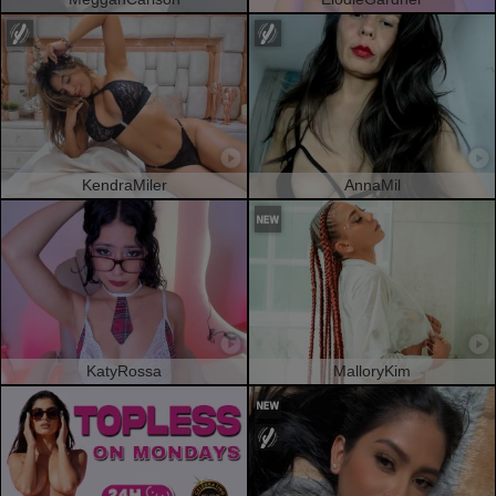
KendraMiler
AnnaMil
KatyRossa
MalloryKim