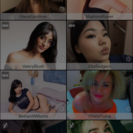
HanaGardinier
MadisonKoper
ValeryBlush
EllaBadgero
BethaniWilliams
ChatePoilue