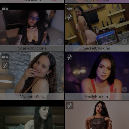
ScarlethVictoria
SecretCookIng
VivienneKelly
EmilyParkerr