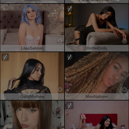
LilaaSalmon
HottieEmily
GabyMathew
MissNahomi