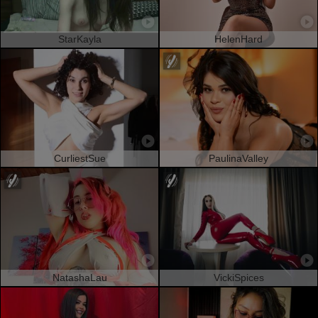
StarKayla
HelenHard
CurliestSue
PaulinaValley
NatashaLau
VickiSpices