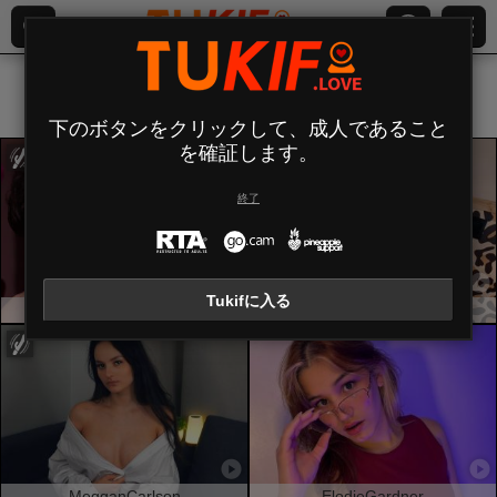
すべて (
427
)
フランス語
×
下のボタンをクリックして、成人であること
を確証します。
終了
Tukifに入る
JeremmyAndStacy
MabyLegrand
MegganCarlson
ElodieGardner