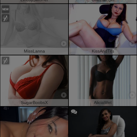
MissLanna
KissAndTits
SugarBoobsX
AliciaWet