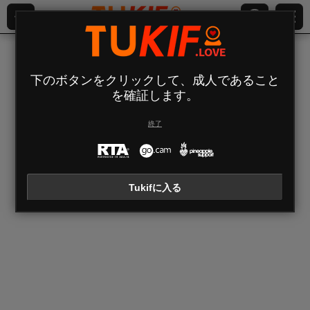
最近アクセスしたチャットレディ
下のボタンをクリックして、成人であること
Your chat history with models is empty
を確証します。
全チャットレディ (
615
)
終了
OrianaLaFrancaise
Rodalinda
Euphorias
Tukifに入る
OrianaLaFrancaise
Rodalinda
Euphorias