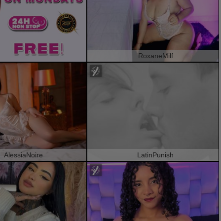
RoxaneMilf
AlessiaNoire
LatinPunish