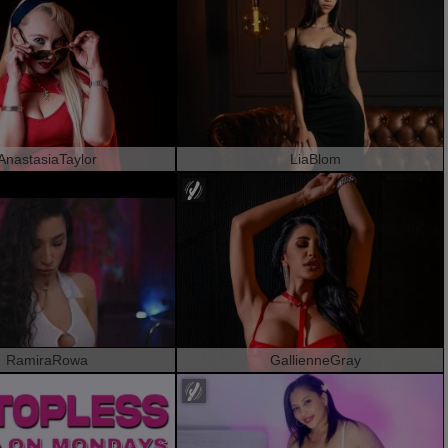
AnastasiaTaylor
LiaBlom
RamiraRowa
GallienneGray