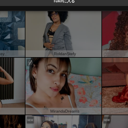
Tukifに入る
ssy
RoldanStefy
MirandaDreams