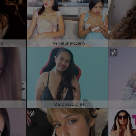
po
VelvetStrawberry
MariposaBigTits