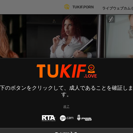
TUKIF.PORN
ライブウェブカム (
ValeryScot
下のボタンをクリックして、成人であることを確証し
す。
終了
l