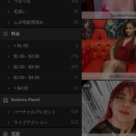
364
›
つるつる
78
›
毛深い
SaraleePoiso
75
›
ムダ毛処理済み
料金
0
›
< $1.00
276
›
$1.00 - $2.00
283
›
$2.00 - $3.00
IvisBouncyAs
27
›
$3.00 - $4.00
14
›
> $4.00
Actions Panel
516
›
バーチャルプレゼント
512
›
ライブアクション
言語