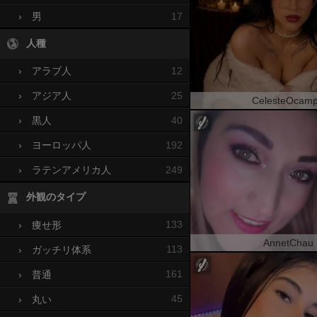
17
›
男
人種
12
›
アラブ人
25
›
アジア人
CelesteOcam
40
›
黒人
192
›
ヨーロッパ人
249
›
ラテンアメリカ人
外観のタイプ
133
›
痩せ形
AnnetChau
113
›
ガッチリ体系
161
›
普通
45
›
丸い