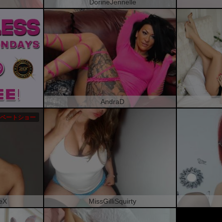
DorineJennelle
AndraD
ベートショー
eX
MissGilliSquirty