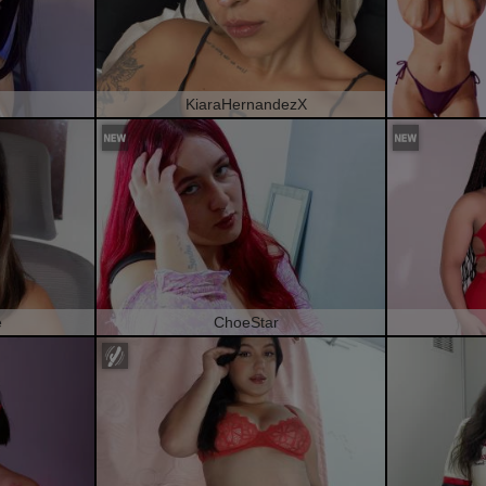
KiaraHernandezX
e
ChoeStar