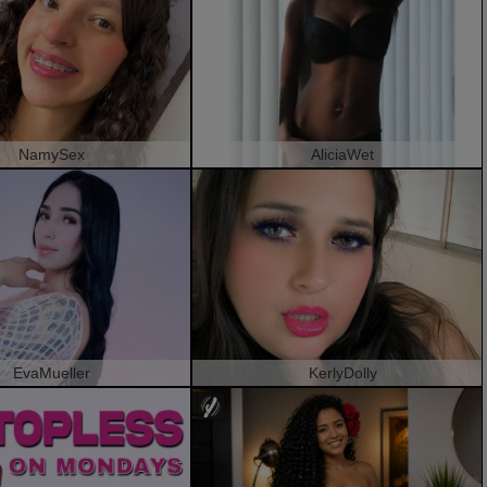
NamySex
AliciaWet
EvaMueller
KerlyDolly