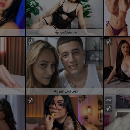
AnneStonee
AdamEvaSex