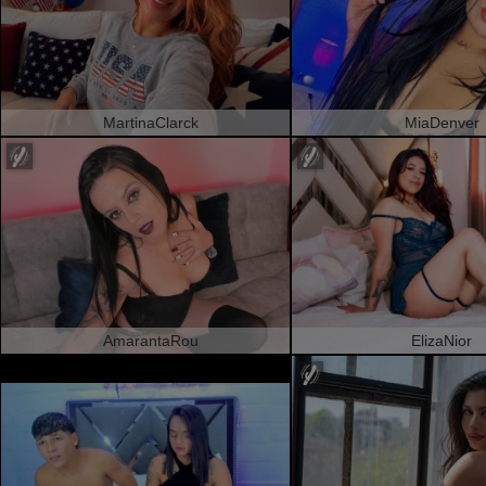
MartinaClarck
MiaDenver
AmarantaRou
ElizaNior