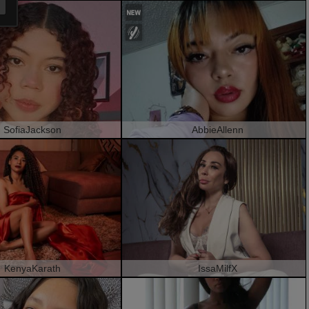
SofiaJackson
AbbieAllenn
KenyaKarath
IssaMilfX