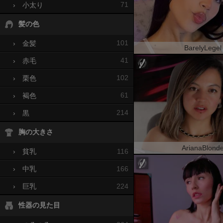
71
›
小太り
髪の色
101
›
金髪
BarelyLegel
41
›
赤毛
102
›
栗色
61
›
褐色
214
›
黒
胸の大きさ
ArianaBlond
116
›
貧乳
166
›
中乳
224
›
巨乳
性器の見た目