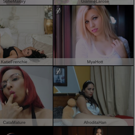
SofieMalory
GianineLarose
KatieFrenchie
MyaHott
CataMature
AfroditaHan