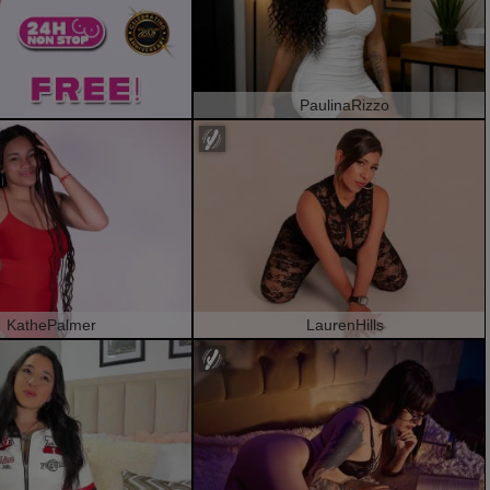
PaulinaRizzo
KathePalmer
LaurenHills