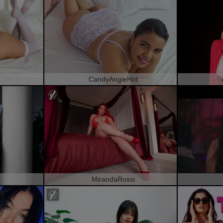
CandyAngieHot
MirandaRossi