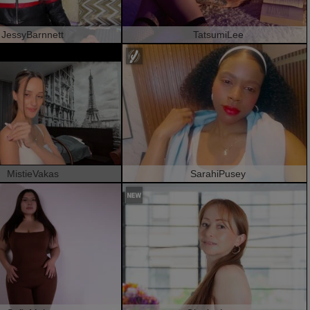
JessyBarnnett
TatsumiLee
MistieVakas
SarahiPusey