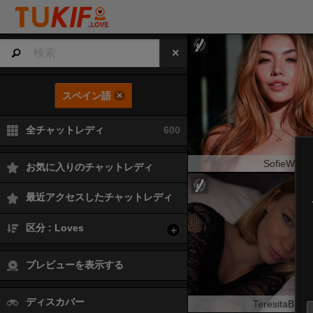
スペイン語
×
全チャットレディ
600
SofieWhite
お気に入りのチャットレディ
最近アクセスしたチャットレディ
区分 : Loves
+
プレビューを表示する
ディスカバー
TeresitaBruga