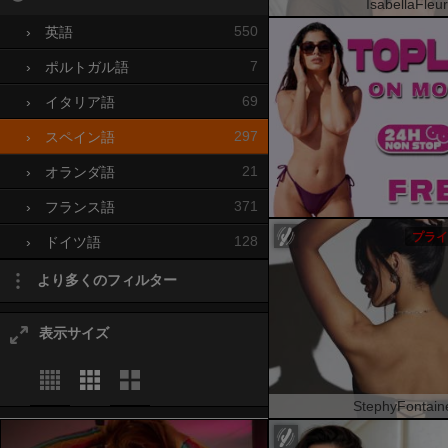
IsabellaFleur
550
›
英語
7
›
ポルトガル語
69
›
イタリア語
297
›
スペイン語
21
›
オランダ語
371
›
フランス語
プライ
128
›
ドイツ語
より多くのフィルター
表示サイズ
StephyFontain