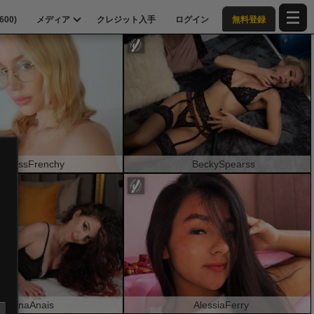
600
)
メディア
クレジット入手
ログイン
無料登録
MissFrenchy
BeckySpearss
ま
AnaAnais
AlessiaFerry