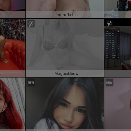
n
LauraRichis
s
MaguieBbew