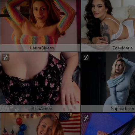
LauraBluess
ZoeyMarie
BienAimee
SophieTeller