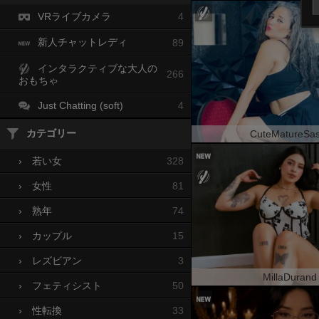
VRライブカメラ
4
新人チャットレディ
89
インタラクティブな大人の
266
おもちゃ
Just Chatting (soft)
4
カテゴリー
CuteMatureSa
328
›
若い女
81
›
女性
74
›
熟年
15
›
カップル
3
›
レズビアン
MillaDurand
50
›
フェティシスト
33
›
性転換